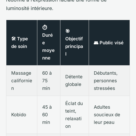
luminosité intérieure.
⏱️
🎯
Duré
🛠️ Type
Objectif
e
👥 Public visé
de soin
principa
moye
l
nne
Massage
60 à
Débutants,
Détente
californie
75
personnes
globale
n
min
stressées
Éclat du
45 à
Adultes
teint,
Kobido
60
soucieux de
relaxati
min
leur peau
on