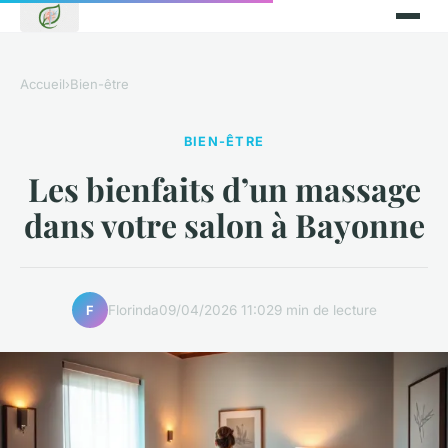
Accueil
›
Bien-être
BIEN-ÊTRE
Les bienfaits d’un massage
dans votre salon à Bayonne
Florinda
09/04/2026 11:02
9 min de lecture
F