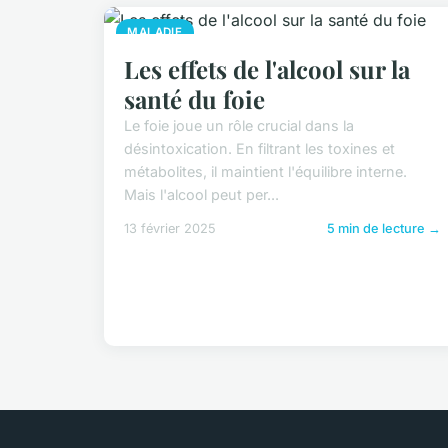
MALADIE
Les effets de l'alcool sur la
santé du foie
Le foie joue un rôle crucial dans la
désintoxication. En filtrant les toxines et
métabolites, il maintient l'équilibre interne.
Mais l'alcool peut per...
13 février 2025
5 min de lecture →