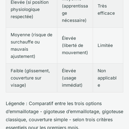
Élevée (si position
(apprentissa
Très
physiologique
ge
efficace
respectée)
nécessaire)
Moyenne (risque de
Élevée
surchauffe ou
(liberté de
Limitée
mauvais
mouvement)
ajustement)
Faible (glissement,
Élevée
Non
couverture sur
(usage
applicabl
visage)
immédiat)
e
Légende
: Comparatif entre les trois options
d’emmaillotage - gigoteuse d’emmaillotage, gigoteuse
classique, couverture simple - selon trois critères
essentiels pour les premiers mois.