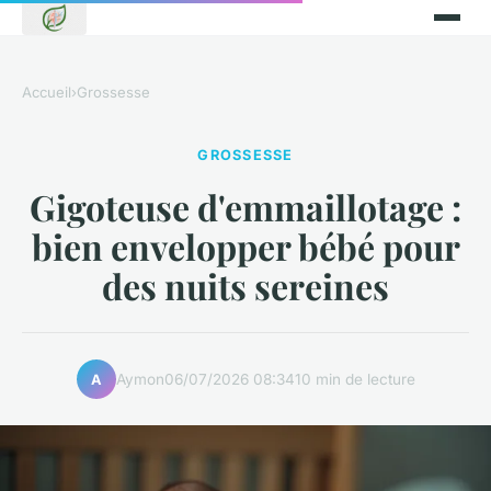
Accueil
›
Grossesse
GROSSESSE
Gigoteuse d'emmaillotage :
bien envelopper bébé pour
des nuits sereines
Aymon
06/07/2026 08:34
10 min de lecture
A