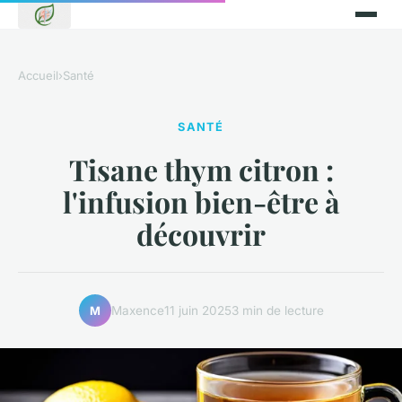
Accueil
›
Santé
SANTÉ
Tisane thym citron :
l'infusion bien-être à
découvrir
Maxence
11 juin 2025
3 min de lecture
M