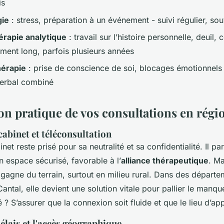
is
gie
: stress, préparation à un événement - suivi régulier, so
rapie analytique
: travail sur l’histoire personnelle, deuil, c
nt long, parfois plusieurs années
hérapie
: prise de conscience de soi, blocages émotionnels -
verbal combiné
on pratique de vos consultations en régi
cabinet et téléconsultation
et reste prisé pour sa neutralité et sa confidentialité. Il par
n espace sécurisé, favorable à l’
alliance thérapeutique
. Ma
n gagne du terrain, surtout en milieu rural. Dans des dépar
Cantal, elle devient une solution vitale pour pallier le manqu
 ? S’assurer que la connexion soit fluide et que le lieu d’app
délais et l'accès géographique