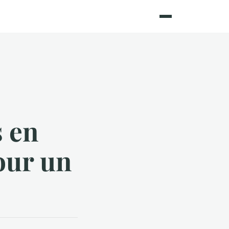
 en
our un