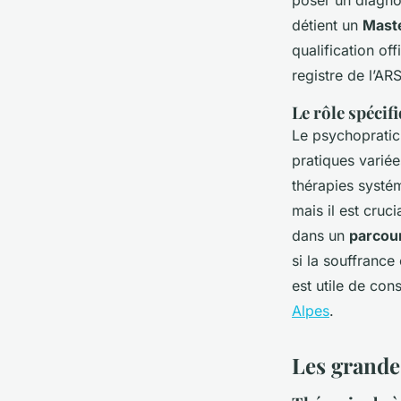
détient un
Maste
qualification of
registre de l’AR
Le rôle spécif
Le psychopratici
pratiques varié
thérapies systé
mais il est cruc
dans un
parcou
si la souffrance
est utile de con
Alpes
.
Les grande