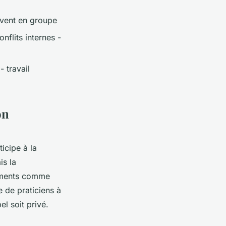
uvent en groupe
onflits internes -
 travail
on
ticipe à la
is la
tements comme
e de praticiens à
el soit privé.