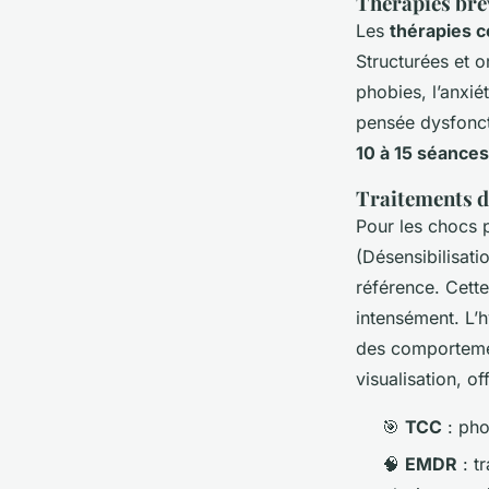
Thérapies brè
Les
thérapies 
Structurées et o
phobies, l’anxié
pensée dysfonct
10 à 15 séances
Traitements d
Pour les chocs 
(Désensibilisat
référence. Cett
intensément. L’h
des comportement
visualisation, o
🎯
TCC
: pho
🧠
EMDR
: t