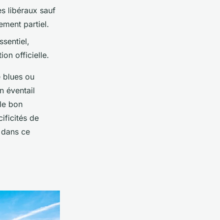
s libéraux sauf
ment partiel.
ssentiel,
on officielle.
e blues ou
n éventail
 le bon
ficités de
e dans ce