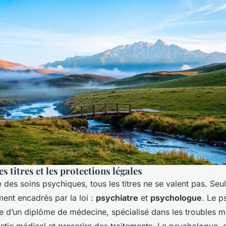
 titres et les protections légales
des soins psychiques, tous les titres ne se valent pas. Seu
ment encadrés par la loi :
psychiatre
et
psychologue
. Le p
re d’un diplôme de médecine, spécialisé dans les troubles me
tic médical et prescrire des traitements. Le psychologue, q