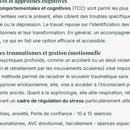
ves et approches cognitives
comportementales et cognitives
(TCC) sont parmi les plus u
rientées vers le présent, elles ciblent des troubles spécifi
té ou la dépression. Le travail repose sur l’identification d
ionnels et leur transformation. En général, un accompagnem
, ce qui en fait une option efficace et accessible.
es traumatismes et gestion émotionnelle
psychiques profonds, comme un accident ou un deuil violen
ion et retraitement par les mouvements oculaires) s’est im
e méthode permet de recadrer le souvenir traumatique sans l
ypnose ericksonienne, elle, vise à accéder à l’inconscient 
s ancrés. Quant à la sophrologie, elle allie respiration, re
ffrant un
cadre de régulation du stress
particulièrement util
bies, anxiété, Perte de confiance - 10 à 15 séances
raumatismes, AVC émotionnel, harcèlement - séances espac