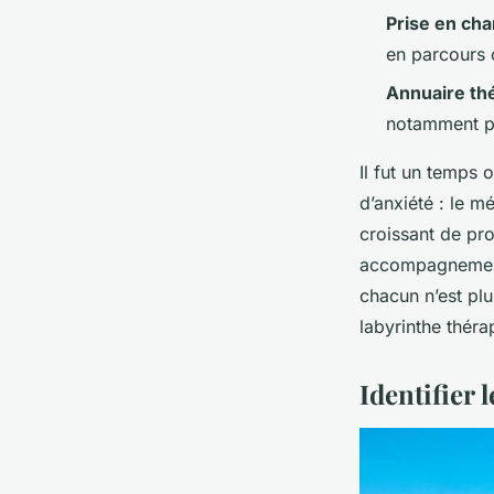
Prise en ch
en parcours 
Annuaire th
notamment pou
Il fut un temps 
d’anxiété : le m
croissant de pro
accompagnement 
chacun n’est plu
labyrinthe théra
Identifier 