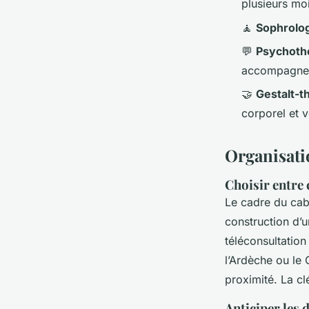
plusieurs mo
🧘
Sophrolo
💬
Psychothé
accompagneme
🤝
Gestalt-t
corporel et 
Organisati
Choisir entre 
Le cadre du cabin
construction d’u
téléconsultatio
l’Ardèche ou le 
proximité. La clé
Anticiper les 