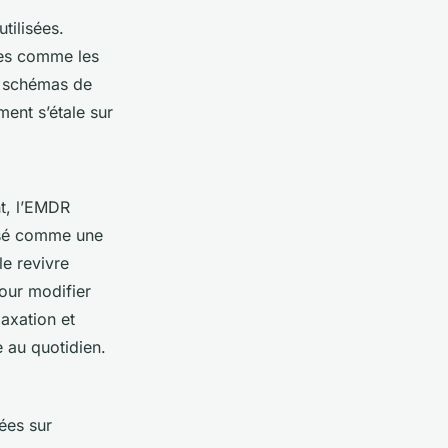
tilisées.
ques comme les
es schémas de
ent s’étale sur
t, l’EMDR
posé comme une
e revivre
pour modifier
laxation et
e au quotidien.
ées sur