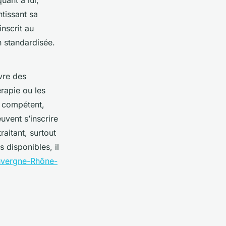
ntissant sa
inscrit au
n standardisée.
vre des
rapie ou les
e compétent,
uvent s’inscrire
aitant, surtout
 disponibles, il
Auvergne-Rhône-